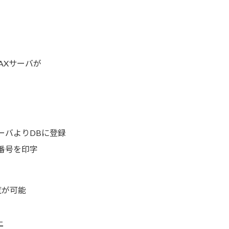
AXサーバが
ーバよりDBに登録
番号を印字
覧が可能
上