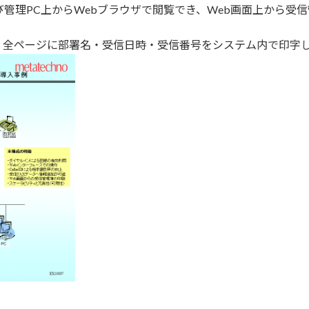
び管理PC上からWebブラウザで閲覧でき、Web画面上から受
、全ページに部署名・受信日時・受信番号をシステム内で印字
】