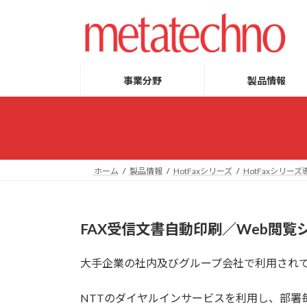
コ
ナ
ン
ビ
テ
ゲ
ン
ー
ツ
シ
事業分野
製品情報
へ
ョ
ス
ン
キ
に
ッ
移
プ
動
ホーム
製品情報
HotFaxシリーズ
HotFaxシリー
FAX受信文書自動印刷／Web閲覧
大手企業の社内及びグループ会社で利用されて
NTTのダイヤルインサービスを利用し、部署