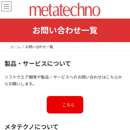
コ
ナ
ン
ビ
テ
ゲ
ン
ー
ツ
シ
お問い合わせ一覧
へ
ョ
ス
ン
キ
に
ホーム
お問い合わせ一覧
ッ
移
プ
動
製品・サービスについて
ソフトウエア開発や製品・サービスへのお問い合わせはこちらか
らお願いします。
こちら
メタテクノについて