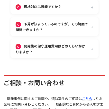
す。
現地対応は可能ですか？
また、ひとつの開発で複数の契約形態にも対
応しています。
場所によりますが、基本的には対応可能で
例えば、仕様検討の段階は準委任、仕様が固
す。
予算が決まっているのですが、その範囲で
まり次第請負契約へと移行し、サポート期間は準
開発できますか？
委任と柔軟に対応もしています。
可能です。
予算に合わせて機能を優先順位付けし、最適
開発後の保守運用費用はどのくらいかか
な開発プランをご提案します。
りますか？
小規模
一般的に開発費用の10〜20%（年間）が目
安となりますが、ご予算、サポート範囲により調
整可能です。
費用レンジ
ご相談・お問い合わせ
50万～300万
典型的なプロジェク例
開発事例に関するご質問や、類似案件のご相談は
こちら
よりお
簡単なPoC開発
気軽にお問い合わせください。 技術的なご質問から導入検討ま