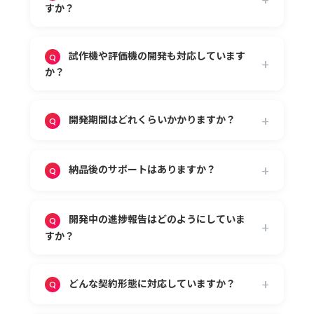
応可能です。
すか？
OSもLinux、RTOS（TOPPERS、FreeRTOS
はい、可能です。
など）、独自OS環境まで柔軟に対応していま
要件整理や技術選定の段階から支援いたしま
す。
試作機や評価機の開発も対応しています
すので、企画段階でもお気軽にご相談ください。
か？
対応可能です。
小規模から大規模まで対応していまして、AI
開発期間はどれくらいかかりますか？
搭載検証機やセンサ評価ユニットなど、目的に応
じた試作開発の実績も多数ございます。
内容や規模にもよりますが、簡易な制御プ
ログラムで1～2ヶ月、複雑なシステムでは3～6
納品後のサポートはありますか？
ヶ月程度が目安です。
詳細はご相談時にお見積りいたします。
はい、納品後も技術的な質問や改修対応な
ど、継続的なフォローアップを行っています。
開発中の進捗報告はどのようにしていま
サポート契約も柔軟に対応しています。
すか？
定期的なミーティングや進捗報告書で、常
に状況を共有します。
どんな契約形態に対応していますか？
また、チャットツールを使ったよりリアルタ
イムな報告にも対応できます。
請負、準委任、派遣契約に対応していま