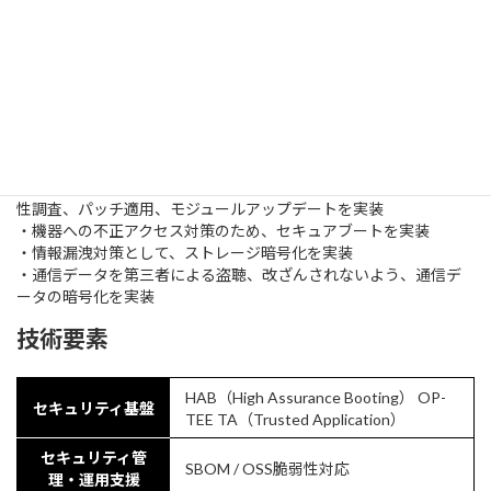
主な開発実績
・CRAやJC-STARなどの対策のためのシステム構築支援
・OSS（オープンソースソフトウェア）の脆弱性対応として、脆弱
性調査、パッチ適用、モジュールアップデートを実装
・機器への不正アクセス対策のため、セキュアブートを実装
・情報漏洩対策として、ストレージ暗号化を実装
・通信データを第三者による盗聴、改ざんされないよう、通信デ
ータの暗号化を実装
技術要素
HAB（High Assurance Booting） OP-
セキュリティ基盤
TEE TA（Trusted Application）
セキュリティ管
SBOM / OSS脆弱性対応
理・運用支援