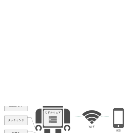
カメラ映像配信（スマホ上で表示）
スマホから駆動系を制御
ロボットに搭載した各種センサからのデータ取得および表示
特徴
iPadからロボットの操作およびロボットの状態を監視するこ
とが可能
構成