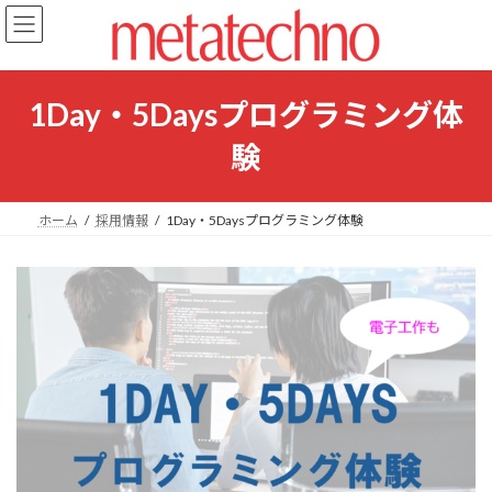
コ
ナ
ン
ビ
テ
ゲ
ン
ー
ツ
シ
1Day・5Daysプログラミング体
へ
ョ
ス
ン
験
キ
に
ッ
移
プ
動
ホーム
採用情報
1Day・5Daysプログラミング体験