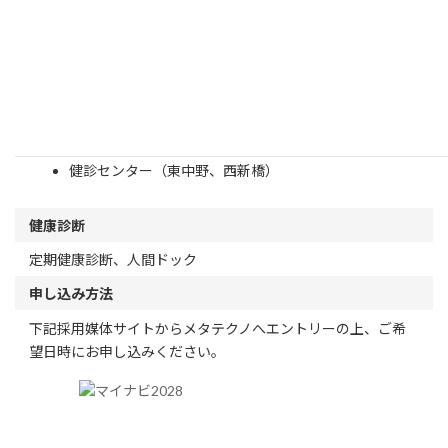
団体生命保険
慶弔見舞金
東京都情報サービス産業健康保険組合施設
保養所（箱根、金谷城、白樺湖）
スポーツセンター（契約フィットネスクラブ）
健診センター（東中野、西新橋）
健康診断
定期健康診断、人間ドック
申し込み方法
下記採用媒体サイトからメタテクノへエントリーの上、ご希
望日時にお申し込みください。