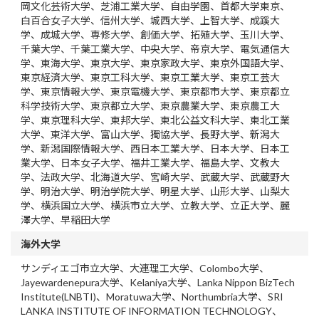
岡文化芸術大学、芝浦工業大学、自由学園、首都大学東京、
白百合女子大学、信州大学、城西大学、上智大学、成蹊大
学、成城大学、専修大学、創価大学、拓殖大学、玉川大学、
千葉大学、千葉工業大学、中央大学、帝京大学、電気通信大
学、東海大学、東京大学、東京家政大学、東京外国語大学、
東京経済大学、東京工科大学、東京工業大学、東京工芸大
学、東京情報大学、東京電機大学、東京都市大学、東京都立
科学技術大学、東京都立大学、東京農業大学、東京農工大
学、東京理科大学、東邦大学、東北公益文科大学、東北工業
大学、東洋大学、富山大学、獨協大学、長野大学、新潟大
学、新潟国際情報大学、西日本工業大学、日本大学、日本工
業大学、日本女子大学、福井工業大学、福島大学、文教大
学、法政大学、北海道大学、宮崎大学、武蔵大学、武蔵野大
学、明治大学、明治学院大学、明星大学、山形大学、山梨大
学、横浜国立大学、横浜市立大学、立教大学、立正大学、麗
澤大学、早稲田大学
海外大学
サンディエゴ市立大学、大連理工大学、Colombo大学、
Jayewardenepura大学、Kelaniya大学、Lanka Nippon BizTech
Institute(LNBTI)、Moratuwa大学、Northumbria大学、SRI
LANKA INSTITUTE OF INFORMATION TECHNOLOGY、