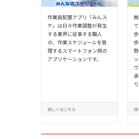
作業員配置アプリ「みんス
無
ケ」は日々作業調整が発生
て
する業界に従事する職人
歩
の、作業スケジュールを管
歩
理するスマートフォン用の
勢
アプリケーションです。
ッ
ウ
承
り
詳しくはこちら
詳