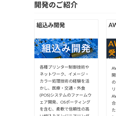
開発のご紹介
組込み開発
A
各種プリンター制御技術や
A
ネットワーク、イメージ・
開
カラー処理技術の経験を活
の
かし、医療・交通・外食
リ
(POS)システムのファームウ
A
ェア開発、OSポーティング
合
を含む、柔軟で信頼性の高
た
い組込みエンジニアリング