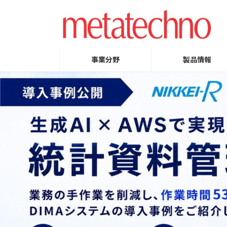
コ
ナ
ン
ビ
テ
ゲ
ン
ー
ツ
シ
事業分野
製品情報
へ
ョ
ス
ン
キ
に
ッ
移
プ
動