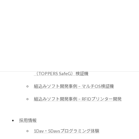
組込みシステム開発・ファームウェア受託開発
組込みソフト開発事例 – マイコンベースの組込み
AI
組込みソフト開発事例 – レーザープリンター開発
用治具
組込みソフト開発事例 – デュアルOSモニタ
（TOPPERS SafeG）検証機
組込みソフト開発事例 – マルチOS検証機
組込みソフト開発事例 – RFIDプリンター開発
採用情報
1Day・5Daysプログラミング体験