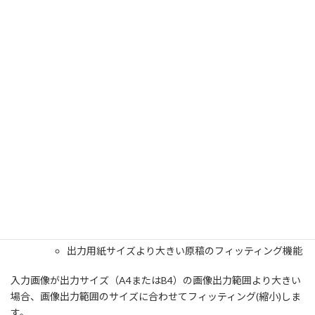
簡単なパラメータでコマンドライン実行するだけなのでサー
バ利用に最適！
PDFファイルや変換後のTIFFファイルのパスなどをパラメー
タとして指定して、コマンドライン実行するだけで、簡単に
変換できます。そのため、サーバ上で一括変換するようなシ
ステム構築時などに最適です。
Acrobat互換のため、安心です
Adobe社の「Adobe PDF Library」を使用して開発した製品
です
「Adobe PDF Library」はAcrobatと共通のコアを持ちます。
そのため、Acrobatなどで作成されたPDFと互換があります
ので、安心してご利用頂けます。
基本動作
出力用紙サイズより大きい原稿のフィッティング機能
入力画像が出力サイズ（A4またはB4）の画像出力範囲より大きい
場合、画像出力範囲のサイズに合わせてフィッティング(縮小)しま
す。