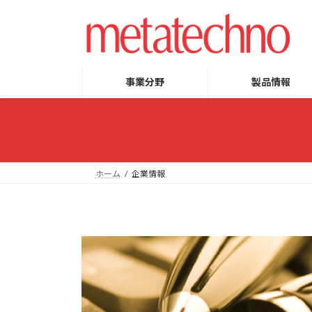
コ
ナ
ン
ビ
テ
ゲ
ン
ー
ツ
シ
事業分野
製品情報
へ
ョ
ス
ン
キ
に
ッ
移
プ
動
ホーム
企業情報