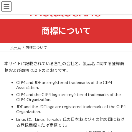
コ
ナ
ン
ビ
テ
ゲ
ン
ー
ツ
シ
商標について
へ
ョ
ス
ン
キ
に
ホーム
商標について
ッ
移
プ
動
本サイトに記載されている各社の会社名、製品名に関する登録商
標および商標は以下のとおりです。
CIP4 and JDF are registered trademarks of the CIP4
Association.
CIP4 and the CIP4 logo are registered trademarks of the
CIP4 Organization.
JDF and the JDF logo are registered trademarks of the CIP4
Organization.
Linux は、Linus Torvalds 氏の日本およびその他の国におけ
る登録商標または商標です。