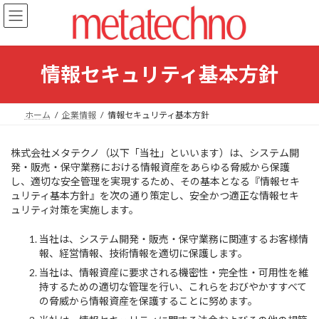
コ
ナ
ン
ビ
テ
ゲ
ン
ー
ツ
シ
情報セキュリティ基本方針
へ
ョ
ス
ン
キ
に
ホーム
企業情報
情報セキュリティ基本方針
ッ
移
プ
動
株式会社メタテクノ（以下「当社」といいます）は、システム開
発・販売・保守業務における情報資産をあらゆる脅威から保護
し、適切な安全管理を実現するため、その基本となる『情報セキ
ュリティ基本方針』を次の通り策定し、安全かつ適正な情報セキ
ュリティ対策を実施します。
当社は、システム開発・販売・保守業務に関連するお客様情
報、経営情報、技術情報を適切に保護します。
当社は、情報資産に要求される機密性・完全性・可用性を維
持するための適切な管理を行い、これらをおびやかすすべて
の脅威から情報資産を保護することに努めます。