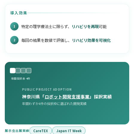
導入効果
特定の理学療法士に限らず、
リハビリを再現
可能
1
毎回の結果を数値で評価し、
リハビリ効果を可視化
2
年間採択枠 4件
PUBLIC PROJECT ADOPTION
神奈川県「
ロボット開発支援事業
」採択実績
年間わずか4件の採択枠に選ばれた開発実績
展示会出展実績
CareTEX
Japan IT Week