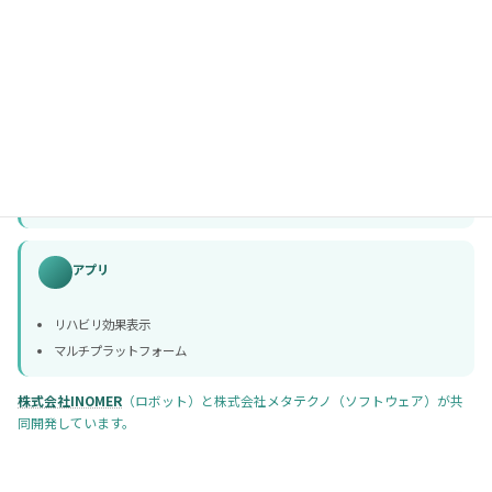
エッジデバイス開発
歩行動作センシング
クラウド
データ管理・動作解析
サーバレスAWSインフラ
アプリ
リハビリ効果表示
マルチプラットフォーム
株式会社INOMER
（ロボット）と株式会社メタテクノ（ソフトウェア）が共
同開発しています。