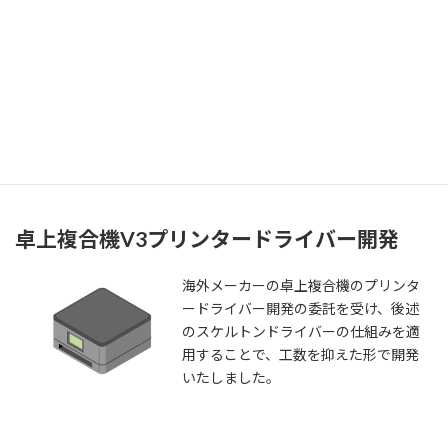
国内大手電機機器メーカーサーマルプ
リンター（A6感熱紙対応モバイルタイ
プ）の開発では、ホストからデバイス
まで一括して受託し、デバイスと適切
な通信を行うためのコマンド設計から
請け負いました。
卓上複合機V3プリンタードライバー開発
海外メーカーの卓上複合機のプリンタ
ードライバー開発の委託を受け、後述
のスケルトンドライバーの仕組みを適
用することで、工数を抑えた形で開発
いたしました。