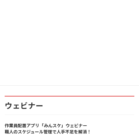
出展内容
作業員配置アプリ「みんスケ」
自動工程管理システム「TRICO」
ウェビナー
作業員配置アプリ「みんスケ」ウェビナー
職人のスケジュール管理で人手不足を解消！