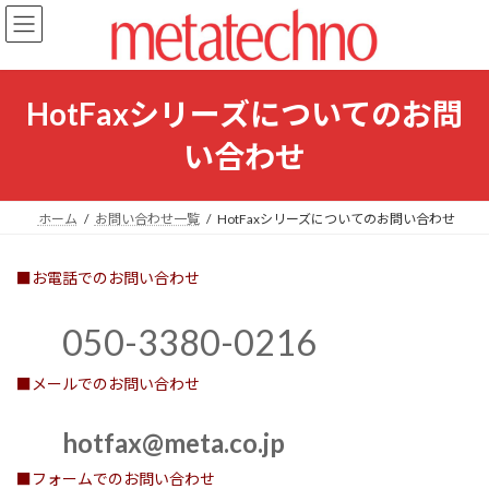
コ
ナ
ン
ビ
テ
ゲ
ン
ー
ツ
シ
HotFaxシリーズについてのお問
へ
ョ
ス
ン
い合わせ
キ
に
ッ
移
プ
動
ホーム
お問い合わせ一覧
HotFaxシリーズについてのお問い合わせ
■お電話でのお問い合わせ
050-3380-0216
■メールでのお問い合わせ
hotfax@meta.co.jp
■フォームでのお問い合わせ