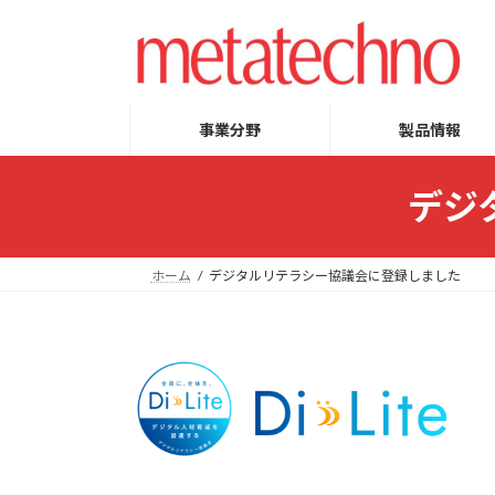
コ
ナ
ン
ビ
テ
ゲ
ン
ー
ツ
シ
事業分野
製品情報
へ
ョ
ス
ン
デジ
キ
に
ッ
移
プ
動
ホーム
デジタルリテラシー協議会に登録しました