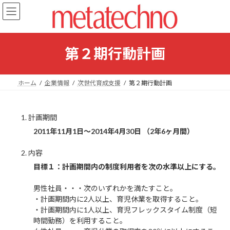
コ
ナ
ン
ビ
テ
ゲ
ン
ー
ツ
シ
第２期行動計画
へ
ョ
ス
ン
キ
に
ホーム
企業情報
次世代育成支援
第２期行動計画
ッ
移
プ
動
計画期間
2011年11月1日～2014年4月30日 （2年6ヶ月間）
内容
目標１：計画期間内の制度利用者を次の水準以上にする。
男性社員・・・次のいずれかを満たすこと。
・計画期間内に2人以上、育児休業を取得すること。
・計画期間内に1人以上、育児フレックスタイム制度（短
時間勤務）を利用すること。