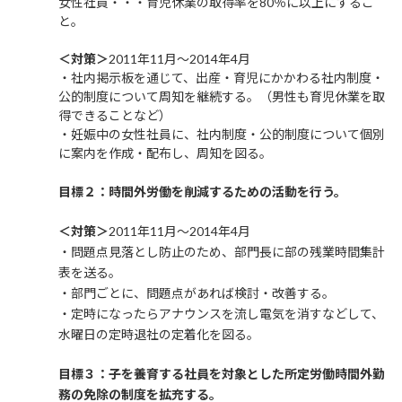
女性社員・・・育児休業の取得率を80％に以上にするこ
と。
＜対策＞
2011年11月～2014年4月
・社内掲示板を通じて、出産・育児にかかわる社内制度・
公的制度について周知を継続する。（男性も育児休業を取
得できることなど）
・妊娠中の女性社員に、社内制度・公的制度について個別
に案内を作成・配布し、周知を図る。
目標２：時間外労働を削減するための活動を行う。
＜対策＞
2011年11月～2014年4月
・問題点見落とし防止のため、部門長に部の残業時間集計
表を送る。
・部門ごとに、問題点があれば検討・改善する。
・定時になったらアナウンスを流し電気を消すなどして、
水曜日の定時退社の定着化を図る。
目標３：子を養育する社員を対象とした所定労働時間外勤
務の免除の制度を拡充する。