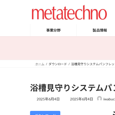
コ
ナ
ン
ビ
テ
ゲ
ン
ー
ツ
シ
事業分野
製品情報
へ
ョ
ス
ン
キ
に
ッ
移
プ
動
ホーム
ダウンロード
浴槽見守りシステムパンフレッ
浴槽見守りシステムパ
最
2025年6月4日
2025年6月4日
iwabuc
終
更
新