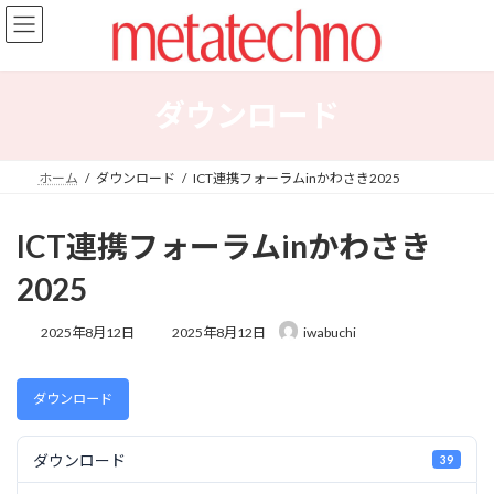
コ
ナ
ン
ビ
テ
ゲ
ン
ー
ツ
シ
ダウンロード
へ
ョ
ス
ン
キ
に
ホーム
ダウンロード
ICT連携フォーラムinかわさき2025
ッ
移
プ
動
ICT連携フォーラムinかわさき
2025
最
2025年8月12日
2025年8月12日
iwabuchi
終
更
新
ダウンロード
日
時
:
ダウンロード
39