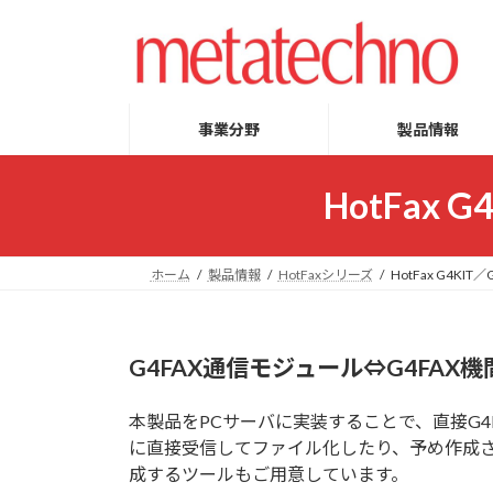
コ
ナ
ン
ビ
テ
ゲ
ン
ー
ツ
シ
事業分野
製品情報
へ
ョ
ス
ン
HotFax
キ
に
ッ
移
プ
動
ホーム
製品情報
HotFaxシリーズ
HotFax G4K
G4FAX通信モジュール⇔G4FA
本製品をPCサーバに実装することで、直接G4
に直接受信してファイル化したり、予め作成され
成するツールもご用意しています。