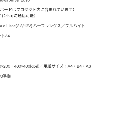
DNボードはプロダクト内に含まれています）
 (2ch同時通信可能）
 1.0a x 1 lane(3.3/12V) ハーフレングス／フルハイト
ット64
0×200・400×400[dpi])／用紙サイズ：A4・B4・A3
T90準拠