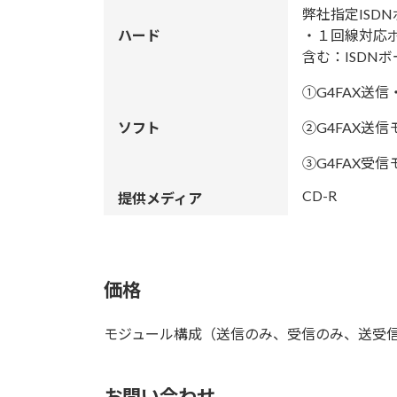
弊社指定ISD
ハード
・１回線対応ボ
含む：ISDN
①G4FAX送
ソフト
②G4FAX送
③G4FAX受
CD-R
提供メディア
価格
モジュール構成（送信のみ、受信のみ、送受
お問い合わせ