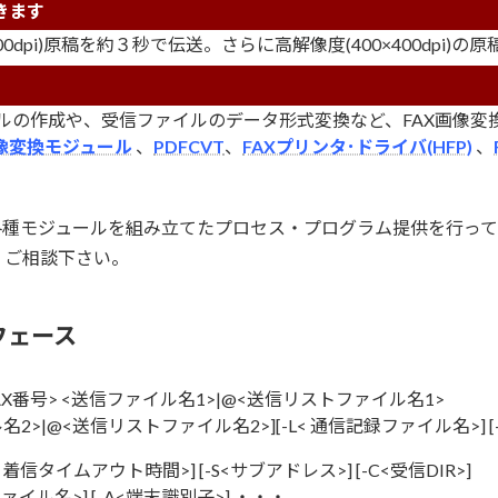
きます
200dpi)原稿を約３秒で伝送。さらに高解像度(400×400dpi
ファイルの作成や、受信ファイルのデータ形式変換など、FAX画像
画像変換モジュール
、
PDFCVT
、
FAXプリンタ･ドライバ(HFP)
、
各種モジュールを組み立てたプロセス・プログラム提供を行って
。ご相談下さい。
フェース
<FAX番号> <送信ファイル名1>|@<送信リストファイル名1>
名2>|@<送信リストファイル名2>][-L< 通信記録ファイル名>] [
-T<着信タイムアウト時間>] [-S<サブアドレス>] [-C<受信DIR>]
ァイル名>] [-A<端末識別子>] ・・・