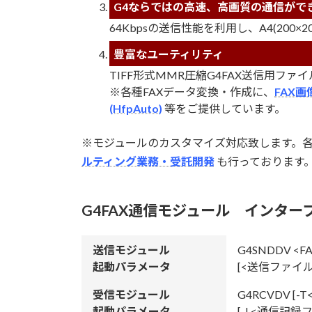
G4ならではの高速、高画質の通信がで
64Kbpsの送信性能を利用し、A4(200×
豊富なユーティリティ
TIFF形式MMR圧縮G4FAX送信用
※各種FAXデータ変換・作成に、
FAX
(HfpAuto)
等をご提供しています。
※モジュールのカスタマイズ対応致します。
ルティング業務・受託開発
も行っております
G4FAX通信モジュール インター
送信モジュール
G4SNDDV 
起動パラメータ
[<送信ファイル
受信モジュール
G4RCVDV [
起動パラメータ
[-L<通信記録フ