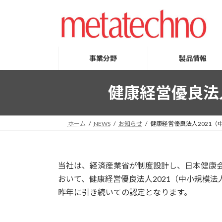
コ
ナ
ン
ビ
テ
ゲ
ン
ー
ツ
シ
事業分野
製品情報
へ
ョ
ス
ン
健康経営優良法
キ
に
ッ
移
プ
動
ホーム
NEWS
お知らせ
健康経営優良法人2021
当社は、経済産業省が制度設計し、日本健康
おいて、健康経営優良法人2021（中小規模法
昨年に引き続いての認定となります。