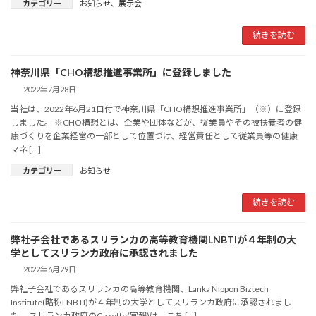
カテゴリー
お知らせ
、
展示会
続きを読む
神奈川県「CHO構想推進事業所」に登録しました
2022年7月28日
当社は、2022年6月21日付で神奈川県「CHO構想推進事業所」（※）に登録
しました。 ※CHO構想とは、企業や団体などが、従業員やその被扶養者の健
康づくりを企業経営の一部として位置づけ、経営責任として従業員等の健康
マネ […]
カテゴリー
お知らせ
続きを読む
弊社子会社であるスリランカの高等教育機関LNBTIが４年制の大
学としてスリランカ政府に承認されました
2022年6月29日
弊社子会社であるスリランカの高等教育機関、Lanka Nippon Biztech
Institute(略称LNBTI)が４年制の大学としてスリランカ政府に承認されまし
た。 スリランカ政府のGazette(官報)は、こち […]