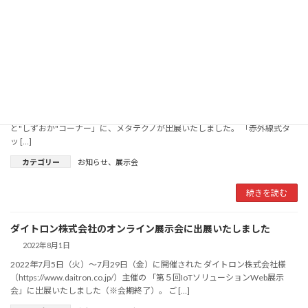
続きを読む
学生フォーミュラ日本大会2022 併設「まるごと"しずおか"コーナ
ー」に出展いたしました
2022年9月6日
2022年9月9日（金）～9月10日（土）に静岡県のエコパ（小笠山総合運動公
園）で開催された「学生フォーミュラ日本大会2022」 内併設の「まるご
と"しずおか"コーナー」に、メタテクノが出展いたしました。 「赤外線式タ
ッ […]
カテゴリー
お知らせ
、
展示会
続きを読む
ダイトロン株式会社のオンライン展示会に出展いたしました
2022年8月1日
2022年7月5日（火）～7月29日（金）に開催された ダイトロン株式会社様
（https://www.daitron.co.jp/）主催の 「第５回IoTソリューションWeb展示
会」に出展いたしました（※会期終了）。 ご […]