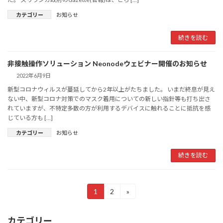
カテゴリー
お知らせ
続きを読む
非接触操作ソリューション Neonodeウェビナー開催のお知らせ
2022年6月9日
新型コロナウィルスが蔓延してから2年以上がたちました。 いまだ終息が見え
ない中、新型コロナ対策でのマスク着用についての新しい指針等も打ち出さ
れていますが、不特定多数の方が利用するデバイスに触れることに抵抗を感
じている方も […]
カテゴリー
お知らせ
続きを読む
投
1
2
»
固
固
定
定
稿
ペ
ペ
カテゴリー
ー
ー