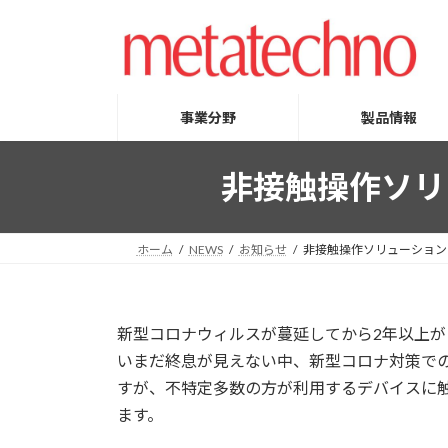
コ
ナ
ン
ビ
テ
ゲ
ン
ー
ツ
シ
事業分野
製品情報
へ
ョ
ス
ン
非接触操作ソリュ
キ
に
ッ
移
プ
動
ホーム
NEWS
お知らせ
非接触操作ソリューション 
新型コロナウィルスが蔓延してから2年以上が
いまだ終息が見えない中、新型コロナ対策で
すが、不特定多数の方が利用するデバイスに
ます。