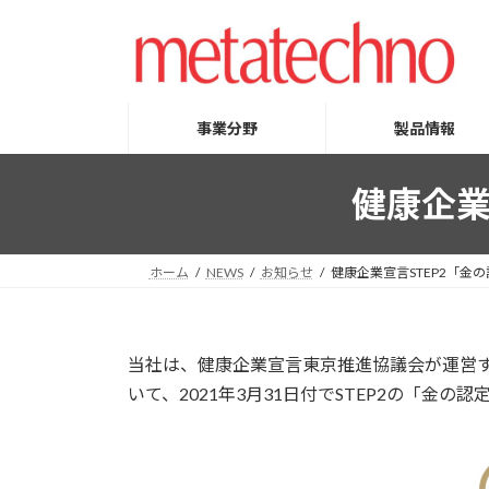
コ
ナ
ン
ビ
テ
ゲ
ン
ー
ツ
シ
事業分野
製品情報
へ
ョ
ス
ン
健康企業
キ
に
ッ
移
プ
動
ホーム
NEWS
お知らせ
健康企業宣言STEP2「金
当社は、健康企業宣言東京推進協議会が運営
いて、2021年3月31日付でSTEP2の「金の