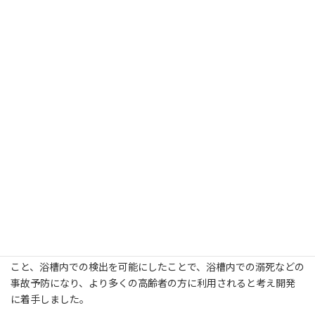
ム」開発について
ソフトウェア開発の株式会社メタテクノ（本社：神奈川県川崎
市、代表取締役：中山聖／静岡技術センター：静岡県駿東郡長泉
町)は浴槽内での見守りシステムを開発しました。
1. 開発の背景・経緯
令和3年の調査 1)によると、高齢者の浴槽内での死亡が、交通事故
死のおよそ2倍発生しています。その多くが溺死です。高齢者は気
温、室温、湯温などの温度や水圧の影響を受けて心・血管反応や
発作に起因する意識障害を起こしやすく、その場が浴槽内であれ
ば溺水や溺死事故につながります。
これまでも浴室内の見守りシステムはありましたが、浴室用ベ
ンチ（浴槽の中や外で利用される入浴補助用の座席）に対応する
こと、浴槽内での検出を可能にしたことで、浴槽内での溺死などの
事故予防になり、より多くの高齢者の方に利用されると考え開発
に着手しました。