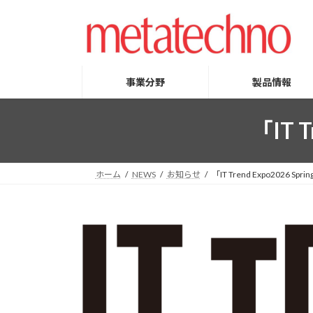
コ
ナ
ン
ビ
テ
ゲ
ン
ー
ツ
シ
事業分野
製品情報
へ
ョ
ス
ン
「IT 
キ
に
ッ
移
プ
動
ホーム
NEWS
お知らせ
「IT Trend Expo2026 S