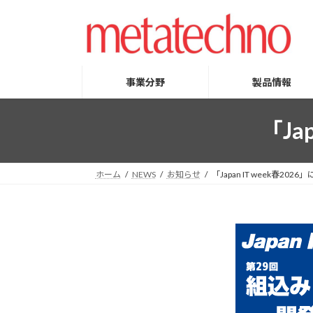
コ
ナ
ン
ビ
テ
ゲ
ン
ー
ツ
シ
事業分野
製品情報
へ
ョ
ス
ン
「Ja
キ
に
ッ
移
プ
動
ホーム
NEWS
お知らせ
「Japan IT week春20