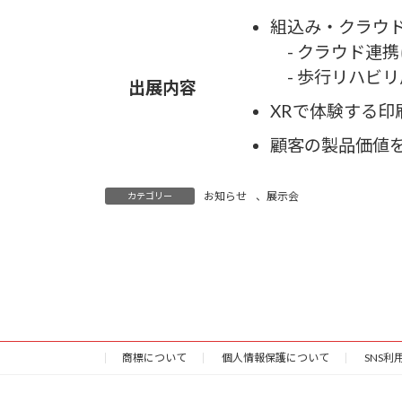
組込み・クラウ
- クラウド連
- 歩行リハビ
出展内容
XRで体験する印
顧客の製品価値を高
お知らせ
、
展示会
カテゴリー
商標について
個人情報保護について
SNS