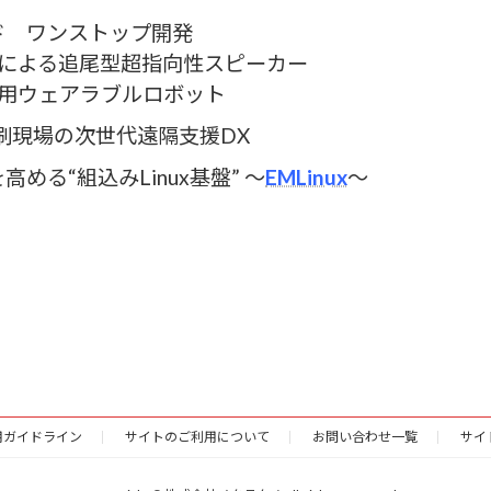
ド ワンストップ開発
携による追尾型超指向性スピーカー
リ用ウェアラブルロボット
刷現場の次世代遠隔支援DX
める“組込みLinux基盤” ～
EMLinux
～
利用ガイドライン
サイトのご利用について
お問い合わせ一覧
サイ