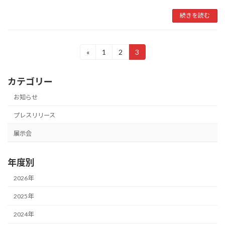
続きを読む
投
«
1
2
3
固
固
固
定
定
定
稿
ペ
ペ
ペ
カテゴリー
ー
ー
ー
の
ジ
ジ
ジ
お知らせ
ペ
プレスリリース
ー
展示会
ジ
送
年度別
り
2026年
2025年
2024年