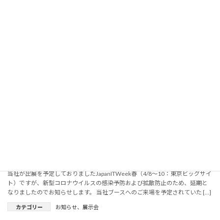
続きを読む
「SUPER CITY / SMART CITY OSAKA 2020」にオンライン出展
しました
2020年7月2日
本展示会はオンラインでの展示会となっておりますので、お気軽にご来場い
ただけます。 【開催概要】 会期 2020年7月2日（木）～3日（金）＊オンライ
ンブースの公開：～8月31日（月） 会場 オンラインでの出展になります […]
カテゴリー
お知らせ
、
展示会
続きを読む
第9回 IoT&5G展ソリューション展【春】延期のお知らせ
2020年3月24日
当社が出展を予定しておりましたJapanITWeek春（4/8～10：東京ビッグサイ
ト）ですが、新型コロナウイルスの感染予防および拡散防止のため、延期と
なりましたのでお知らせします。 当社ブースへのご来場を予定されていた […]
カテゴリー
お知らせ
、
展示会